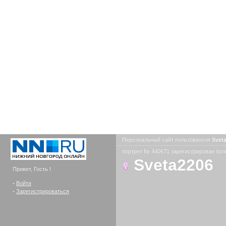
Персональный сайт пользователя
Svet
портрет № 440671 зарегистрирован боле
Sveta2206
Привет, Гость !
-
Войти
-
Зарегистрироваться