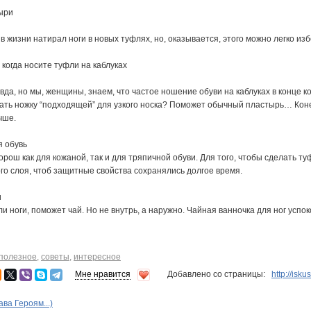
ыри
 в жизни натирал ноги в новых туфлях, но, оказывается, этого можно легко 
 когда носите туфли на каблуках
авда, но мы, женщины, знаем, что частое ношение обуви на каблуках в конце 
ть ножку “подходящей” для узкого носка? Поможет обычный пластырь… Конечн
чше.
 обувь
орош как для кожаной, так и для тряпичной обуви. Для того, чтобы сделать
го слоя, чтоб защитные свойства сохранялись долгое время.
и
и ноги, поможет чай. Но не внутрь, а наружно. Чайная ванночка для ног успок
полезное
,
советы
,
интересное
Мне нравится
Добавлено со страницы:
http://isk
ва Героям...)