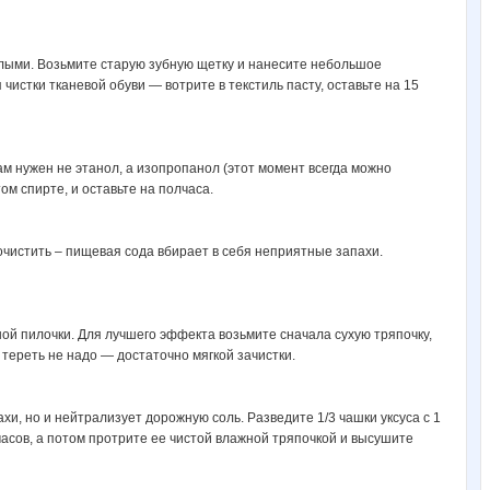
белыми. Возьмите старую зубную щетку и нанесите небольшое
чистки тканевой обуви — вотрите в текстиль пасту, оставьте на 15
ам нужен не этанол, а изопропанол (этот момент всегда можно
ом спирте, и оставьте на полчаса.
почистить – пищевая сода вбирает в себя неприятные запахи.
й пилочки. Для лучшего эффекта возьмите сначала сухую тряпочку,
 тереть не надо — достаточно мягкой зачистки.
и, но и нейтрализует дорожную соль. Разведите 1/3 чашки уксуса с 1
 часов, а потом протрите ее чистой влажной тряпочкой и высушите