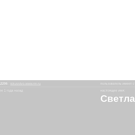
a2206
:
iskusstvo.www.nn.ru
пользователь имеет с
е 1 года назад
настоящее имя:
Светла