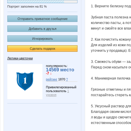
1. Верните белизну по
Портрет заполнен на 81 %
Зубная паста полезна н
Отправить приватное сообщение
количество пасты, а по
минут и смойте все вла
Добавить в друзья
Игнорировать
2. Как почистить кожан
Для изделий из кожи по
Сделать подарок
уточнить у продавца). Е
Лютики-цветочки
3. Свежесть обуви — за
популярность:
Перед сном насыпьте об
14569 место
-7 ↓
4. Маникюрная пилочка
рейтинг
1870
?
Привилегированный
Грязные отметины и пя
пользователь
1
постарайтесь стереть к
уровня
5. Уксусный раствор дл
Благодаря своим кислот
л воды и щедро смочите
естественным способом