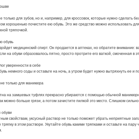
дошве
е только для зубов, но и, например, для кроссовок, которые нужно сделать 
том хорошенько почистите ею обувь. Это же средство можно использовать для 
жной тряпочкой.
ую обувь
дойдет медицинский спирт. Он продается в аптеках, но обратите внимание: в
сли на обуви образовалось пятно, просто протрите его ваткой, смоченная в эт
лог уверенности в себе
увь немного соды и оставьте на ночь, а утром будет нужно вытряхнуть ее и 
 не только для маникюра
тна на замшевых туфлях прекрасно убираются с помощью обычной маникюрно
ак можно больше грязи, а потом зачистите пилкой это место. Слишком сильно
я обуви
ным свойствам, уксусный раствор не только поможет убрать неприятные запах
 тряпку в этом растворе. Укутайте обувь какими тряпками и оставьте на пару
.