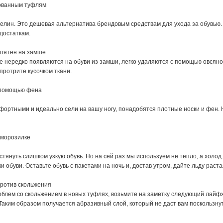
рованным туфлям
зелин. Это дешевая альтернатива брендовым средствам для ухода за обувью.
достаткам.
 пятен на замше
 нередко появляются на обуви из замши, легко удаляются с помощью овсяной 
протрите кусочком ткани.
с помощью фена
ортными и идеально сели на вашу ногу, понадобятся плотные носки и фен. Н
 морозилке
тянуть слишком узкую обувь. Но на сей раз мы используем не тепло, а холод
ки обуви. Оставьте обувь с пакетами на ночь и, достав утром, дайте льду рас
против скольжения
блем со скольжением в новых туфлях, возьмите на заметку следующий лайфхак
Таким образом получается абразивный слой, который не даст вам поскользнут