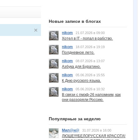
Новые записи в блогах
nikom
21.07.2026 в 09:00
Хотел в IT - попал в рабство.
nikom
18.07.2026 в 19:19
Полдневное лето.
nikom
08.07.2026 в 13:07
Азбука для Буратино.
nikom
05.06.2026 в 15:55
К Дню русского языка.
nikom
05.06.2026 в 10:32
В связи с пмэф-26 напомним, как
они раззоряли Россию.
Популярные за неделю
Мил@н@
31.07.2026 в 16:00
ЛЮШЕ!!!!БЕЛОРУССКАЯ КРАСОТА!