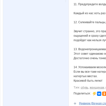
11. Предупредите волд
Каждый из нас хоть раз
12. Склеивайте пальцы,
Звучит странно, это пр
ощущений и сразу сдела
подойдет как нельзя лу
13. Водонепроницаемая
Этот совет одинаково х
Достаточно очень тонко
14. Успокаиваем мозол
Если вы все-таки натерл
натертых местах.
Красивой быть легко!
Тэги:
обувь
,
женщинам
,
Поделиться:
Реквием (Вечная сла