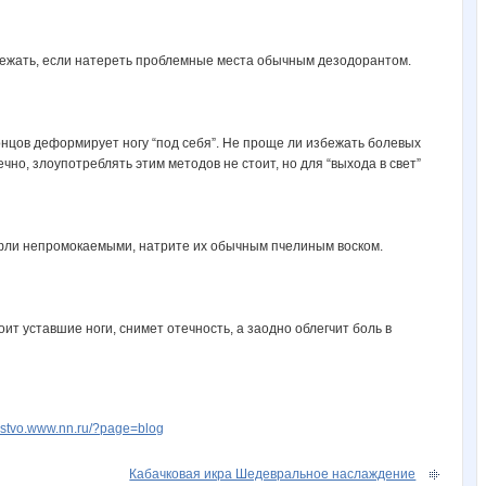
избежать, если натереть проблемные места обычным дезодорантом.
концов деформирует ногу “под себя”. Не проще ли избежать болевых
о, злоупотреблять этим методов не стоит, но для “выхода в свет”
 туфли непромокаемыми, натрите их обычным пчелиным воском.
оит уставшие ноги, снимет отечность, а заодно облегчит боль в
usstvo.www.nn.ru/?page=blog
Кабачковая икра Шедевральное наслаждение