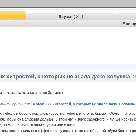
Друзья
( 23 )
Мне н
х хитростей, о которых не знала даже Золушка
0
анить оригинал:
14 обувных хитростей, о которых не знала даже Золушка
 туфель и босоножек, а как известно туфель много не бывает. Обувь — это ве
ся, чтобы она служила дольше. В этом нет ничего зазорного, и лучше носить 
, но менее качественные туфли или сапоги.
ажем, как правильно и эффективно ухаживать за новой парой обуви без специ