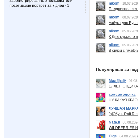
зарегистрированные пользователи
nikom
18.07.202
посетившие портрет за 7 дней - 1
Полдневное лет
nikom
08.07.202
Азбука для Бура
nikom
05.06.202
К Дню русского 
nikom
05.06.202
В связи с пмэф-
Популярные за не
Мил@н@
01.08
ЕЛЛЕТТО!!!ДИК
комсомолочка
НУ КАКАЯ КРАСОТ
ЛУЧШАЯ МАРК
[b]Обувь Ralf Ri
Nata.li
05.08.202
WILDBERRIES Н
Olgs
04.08.2026 