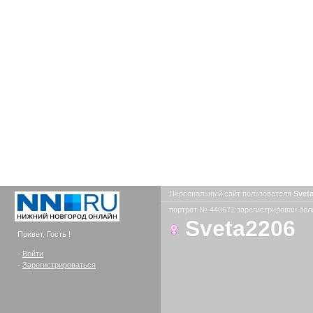
Персональный сайт пользователя
Svet
портрет № 440671 зарегистрирован боле
Sveta2206
Привет, Гость !
-
Войти
-
Зарегистрироваться