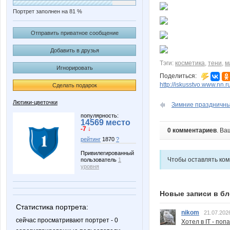
Портрет заполнен на 81 %
Отправить приватное сообщение
Добавить в друзья
Тэги:
косметика
,
тени
,
м
Игнорировать
Поделиться:
http://iskusstvo.www.nn.
Сделать подарок
Лютики-цветочки
Зимние праздничны
популярность:
14569 место
-7 ↓
0 комментариев
. Ва
рейтинг
1870
?
Привилегированный
Чтобы оставлять ко
пользователь
1
уровня
Новые записи в бл
Статистика портрета:
nikom
21.07.202
сейчас просматривают портрет - 0
Хотел в IT - поп