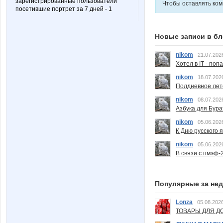
зарегистрированные пользователи
Чтобы оставлять ко
посетившие портрет за 7 дней - 1
Новые записи в бл
nikom
21.07.202
Хотел в IT - поп
nikom
18.07.202
Полдневное лет
nikom
08.07.202
Азбука для Бура
nikom
05.06.202
К Дню русского 
nikom
05.06.202
В связи с пмэф-
Популярные за не
Lonza
05.08.2026
ТОВАРЫ ДЛЯ ДО