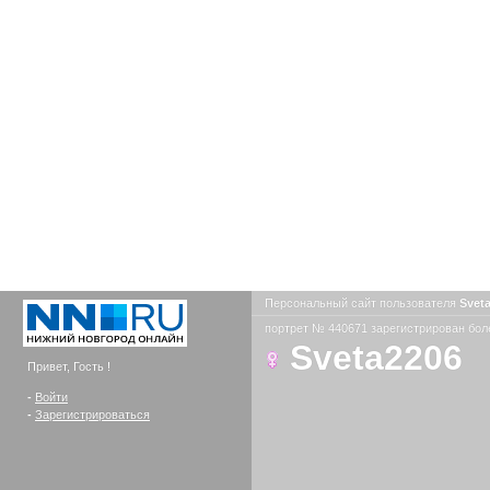
Персональный сайт пользователя
Svet
портрет № 440671 зарегистрирован боле
Sveta2206
Привет, Гость !
-
Войти
-
Зарегистрироваться