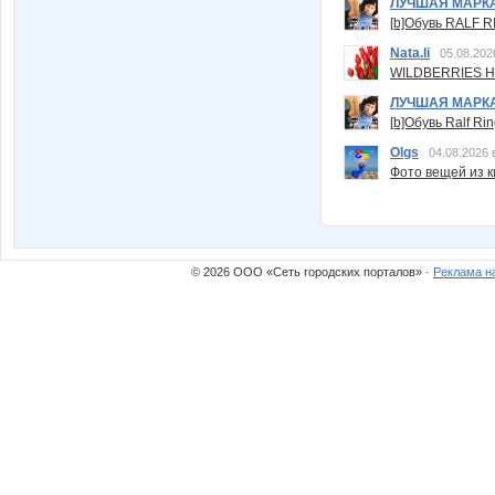
ЛУЧШАЯ МАРК
[b]Обувь RALF RI
Nata.li
05.08.202
WILDBERRIES Н
ЛУЧШАЯ МАРК
[b]Обувь Ralf Ri
Olgs
04.08.2026 
Фото вещей из ки
© 2026 ООО «Сеть городских порталов» ·
Реклама н