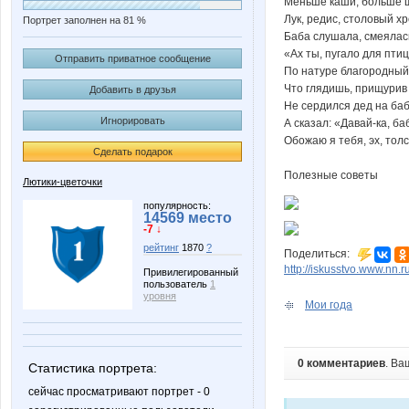
Меньше каши, больше щ
Лук, редис, столовый х
Портрет заполнен на 81 %
Баба слушала, смеялась
«Ах ты, пугало для пти
Отправить приватное сообщение
По натуре благородный,
Что глядишь, прищурив 
Добавить в друзья
Не сердился дед на бабу
Игнорировать
А сказал: «Давай-ка, ба
Обожаю я тебя, эх, толс
Сделать подарок
Полезные советы
Лютики-цветочки
популярность:
14569 место
-7 ↓
рейтинг
1870
?
Поделиться:
http://iskusstvo.www.nn.
Привилегированный
пользователь
1
уровня
Мои года
0 комментариев
. Ва
Статистика портрета:
сейчас просматривают портрет - 0